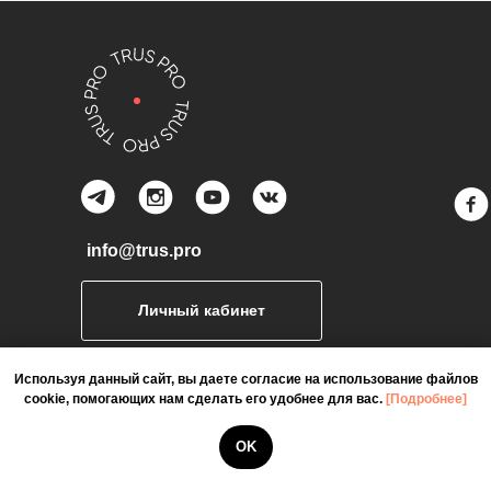
ПРО МАРКЕТИНГ
Комплексный маркетинг
Управление лояльностью
ПРО БИЗНЕС
Рост. Система. Прибыль
Делегирование и психология управления
Технология бизнеса. Стартап. Перезагрузка
ПРО ПРОДАЖИ
Школа продаж
Руководитель отдела продаж
ПРО ФИНАНСЫ
Баланс: как совместить деньги, цели и семью
Используя данный сайт, вы даете согласие на использование файлов
cookie, помогающих нам сделать его удобнее для вас.
[Подробнее]
КОНСАЛТИНГ
Индивидуальное сопровождение
OK
Индивидуальная консультация
Тренировка отдела продаж