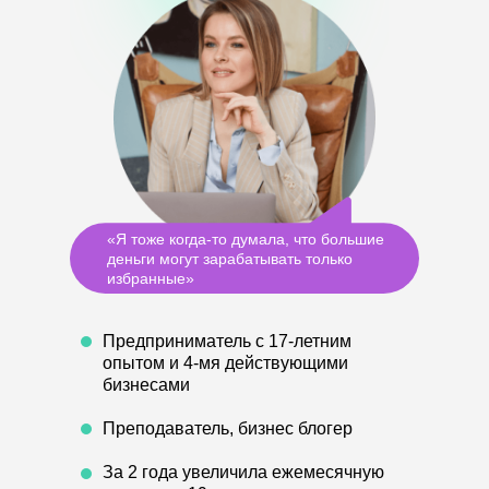
ПРО ПРОДАЖИ
Школа продаж
Стратегические продажи
Обучение РОПов
Управление лояльностью
ПРО МАРКЕТИНГ
Комплексный маркетинг
SMM: маркетинг в соцсетях
Продвижение в Инстаграм
Секреты продаж на маркетплейсах
ПРО БИЗНЕС
Технология бизнеса