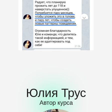
программ MBA в РАНХиГС
info@trus.pro
Личный кабинет