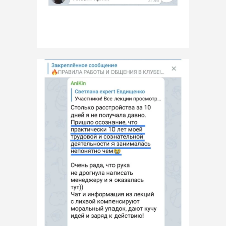
Руслан
Эксперт по инвестициям и личным
Саляхов
финансам, квалифицированный
инвестор, аттестованный специалист
рынка ценных бумаг с 2004 года
Виталия
Психолог, бизнес-коуч,
Аветова
предприниматель, преподаватель