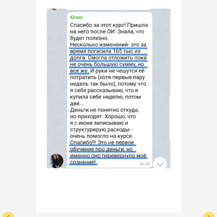
Преподаватель, бизнес блогер
За 2 года увеличила ежемесячную
выручку в 19 раз
Более 250% прирост прибыли у
клиентов и учеников
Автор экспертных публикаций в
федеральных СМИ: Газета АиФ,
полная стои
Журнал Генеральный Директор, РБК
Pro, Лайфхакер, Радио
15 500 
Комсомольская правда
Спикер крупных конференций
Продажи и Маркетинг 2020, Synergy
абронируй сейчас со скидкой
Online Forum, Неделя Интернет
раннее бронирование» 5%
Маркетинга, SMM Forum, iSummit,
Marketing Weekend
Автор колонки в РБК Pro