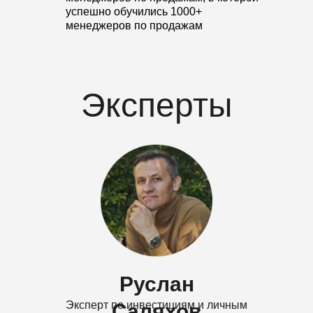
Маркетинг
ЦЕНТР КАРЬЕРЫ
Вакансии МАЭР
Найм выпускников МАЭР
© 2018-2021 Все права защищены
ИНН 772999740509
ИП Трус Юлия Николаевна
Проспект Вернадского 94 к3
Политика конфиденциальности
Договор оферта для физ.лиц